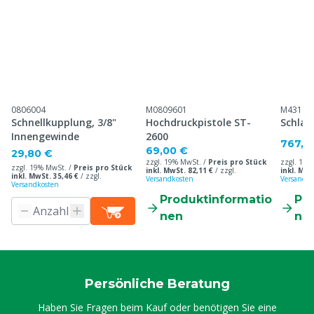
0806004
M0809601
M43100
Schnellkupplung, 3/8"
Hochdruckpistole ST-
Schlau
Innengewinde
2600
767,5
69,00 €
29,80 €
zzgl. 19% MwSt. /
Preis pro Stück
zzgl. 19%
zzgl. 19% MwSt. /
Preis pro Stück
inkl. MwSt. 82,11 €
/
zzgl.
inkl. MwS
inkl. MwSt. 35,46 €
/
zzgl.
Versandkosten
Versandko
Versandkosten
Produktinformatio
Pr
nen
ne
Persönliche Beratung
Haben Sie Fragen beim Kauf oder benötigen Sie eine