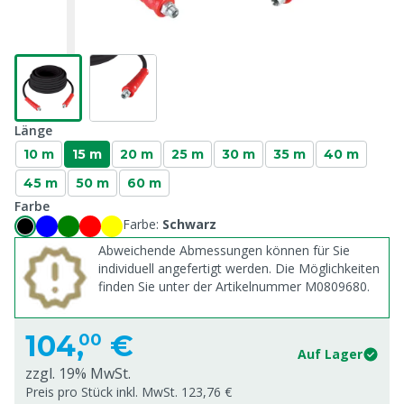
Länge
10 m
15 m
20 m
25 m
30 m
35 m
40 m
45 m
50 m
60 m
Farbe
Farbe:
Schwarz
Abweichende Abmessungen können für Sie
individuell angefertigt werden. Die Möglichkeiten
finden Sie unter der Artikelnummer M0809680.
104,
€
00
Auf Lager
zzgl. 19% MwSt.
Preis pro Stück inkl. MwSt. 123,76 €