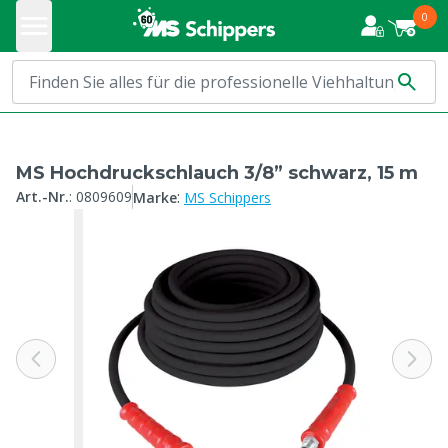
0
MS Hochdruckschlauch 3/8” schwarz, 15 m
:
Art.-Nr.
:
0809609
Marke
MS Schippers