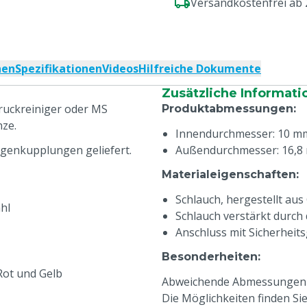
Versandkostenfrei ab
nen
Spezifikationen
Videos
Hilfreiche Dokumente
Zusätzliche Informati
uckreiniger oder MS
Produktabmessungen
:
nze.
Innendurchmesser: 10 m
genkupplungen geliefert.
Außendurchmesser: 16,8
Materialeigenschaften
:
Schlauch, hergestellt au
hl
Schlauch verstärkt durch
Anschluss mit Sicherhei
Besonderheiten
:
 Rot und Gelb
Abweichende Abmessungen kö
Die Möglichkeiten finden S