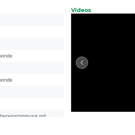
Videos
winde
winde
Übereinstimmung mit
meinen Service- und
gungen, die unter der