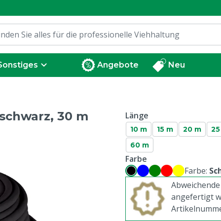
Sonstiges
Angebote
Neu
schwarz, 30 m
Länge
10 m
15 m
20 m
25
60 m
Farbe
Farbe:
Sc
Abweichende 
angefertigt w
Artikelnumm