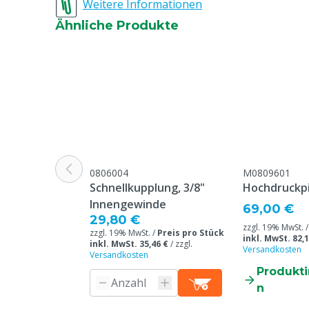
Weitere Informationen
Überschrift "
Beschwerden 
Ähnliche Produkte
Webseite aufg
Druck
Hochdruck
Tierarten
Rindvieh, Schw
Ziegen, Ander
Farbe
Schwarz
Gewicht
12.1 kg
0806004
M0809601
Schnellkupplung, 3/8"
Hochdruckpi
Innengewinde
69,00 €
29,80 €
zzgl. 19% MwSt. 
zzgl. 19% MwSt. /
Preis pro Stück
inkl. MwSt. 82,1
inkl. MwSt. 35,46 €
/
zzgl.
Versandkosten
Versandkosten
Produkt
n