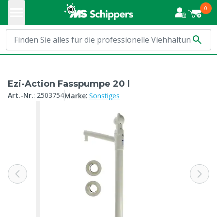
0
Ezi-Action Fasspumpe 20 l
:
Art.-Nr.
:
2503754
Marke
Sonstiges