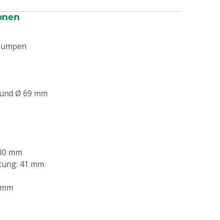
onen
 pumpen
 und Ø 69 mm
930 mm
tung: 41 mm
0 mm