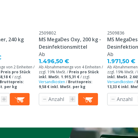
2509802
2509836
er, 240 kg
MS MegaDes Oxy, 200 kg -
MS MegaDes V
Desinfektionsmittel
Desinfektion
Ab
Ab
€
1.496,50 €
1.971,50 €
 von 2 Einheiten /
Ab Abnahmemenge von 4 Einheiten /
Ab Abnahmemenge
/
Preis pro Stück
zzgl. 19% MwSt. /
Preis pro Stück
zzgl. 19% MwSt. /
8,18 €
/
zzgl.
inkl. MwSt. 1.915,31 €
/
zzgl.
inkl. MwSt. 2.66
Bruttopreis:
Versandkosten
/
Bruttopreis:
Versandkosten
/
St. per kg
9,58 € inkl. MwSt. per kg
13,33 € inkl. Mw