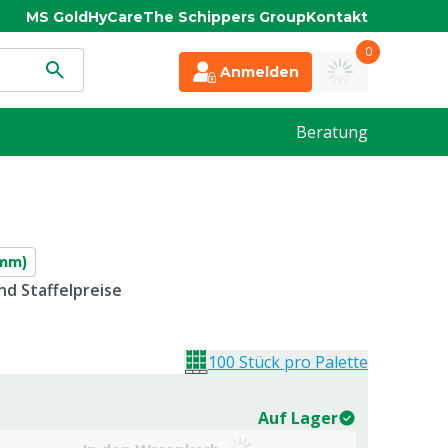
MS Gold
HyCare
The Schippers Group
Kontakt
0
Anmelden
Beratung
 mm)
d Staffelpreise
100 Stück pro Palette
Auf Lager