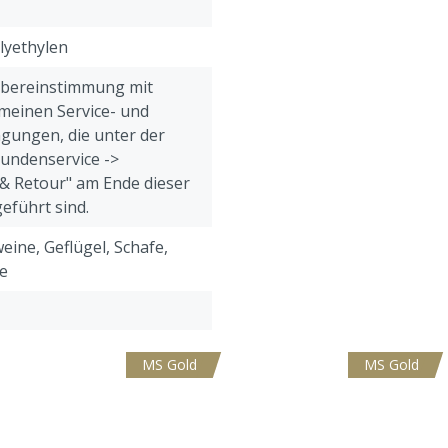
lyethylen
Übereinstimmung mit
meinen Service- und
gungen, die unter der
Kundenservice ->
& Retour" am Ende dieser
eführt sind.
eine, Geflügel, Schafe,
e
MS Gold
MS Gold