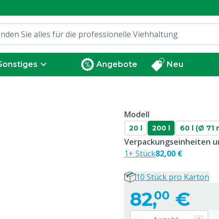
Sonstiges
Angebote
Neu
Modell
20 l
200 l
60 l (Ø 71
Verpackungseinheiten un
1+ Stück
82,00 €
10 Stück pro Karton
82,
€
00