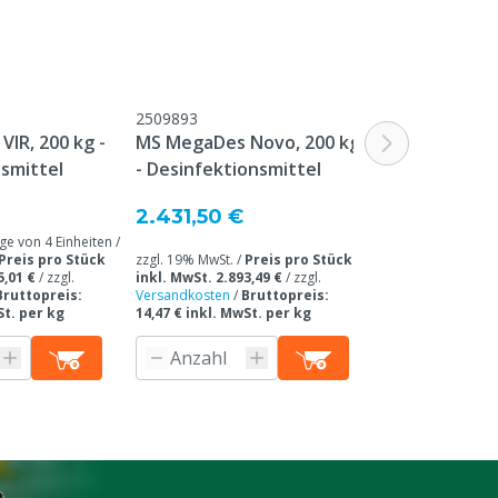
2509893
2701062
IR, 200 kg -
MS MegaDes Novo, 200 kg
MS KetoProte
smittel
- Desinfektionsmittel
kg
2.431,50 €
1.102,50 €
 von 4 Einheiten /
Preis pro Stück
zzgl. 19% MwSt. /
Preis pro Stück
zzgl. 7% MwSt. /
Pr
5,01 €
/
zzgl.
inkl. MwSt. 2.893,49 €
/
zzgl.
inkl. MwSt. 1.179
Bruttopreis:
Versandkosten
/
Bruttopreis:
Versandkosten
/
B
St. per kg
14,47 € inkl. MwSt. per kg
5,36 € inkl. MwSt