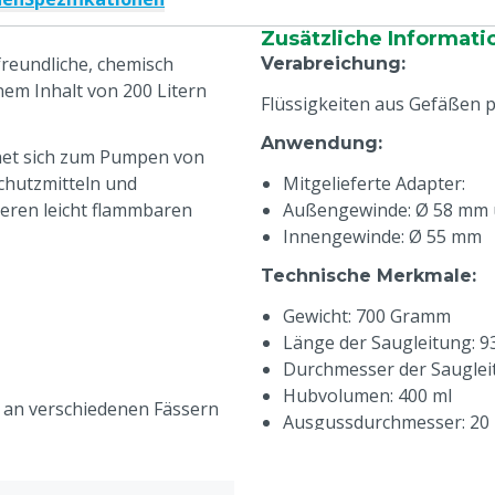
Zusätzliche Informati
freundliche, chemisch
Verabreichung
:
nem Inhalt von 200 Litern
Flüssigkeiten aus Gefäßen
Anwendung
:
net sich zum Pumpen von
chutzmitteln und
Mitgelieferte Adapter:
eren leicht flammbaren
Außengewinde: Ø 58 mm
Innengewinde: Ø 55 mm
Technische Merkmale
:
Gewicht: 700 Gramm
Länge der Saugleitung: 
Durchmesser der Sauglei
Hubvolumen: 400 ml
s an verschiedenen Fässern
Ausgussdurchmesser: 2