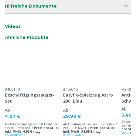
Hilfreiche Dokumente
Videos
Ähnliche Produkte
3409140
3409715
M34097
Beschäftigungssauger-
Easyfix-Spielzeug Astro
Anti-B
Set
200, Blau
Schwei
Ab
Ab
Ab
3,40 
4,97 €
29,90 €
Ab Abnah
Ab Abnahmemenge von 50 Einheiten
Ab Abnahmemenge von 5 Einheiten /
Einheiten
/ zzgl. 19% MwSt. /
Preis pro Stück
zzgl. 19% MwSt. /
Preis pro Stück
pro Stück
inkl. MwSt. 6,96 €
/
zzgl.
inkl. MwSt. 38,08 €
/
zzgl.
Versandko
Versandkosten
Versandkosten