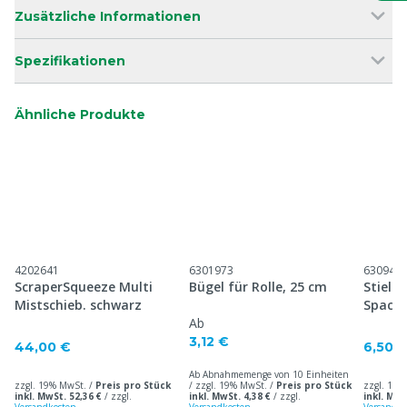
Zusätzliche Informationen
Spezifikationen
Ähnliche Produkte
4202641
6301973
630945
ScraperSqueeze Multi
Bügel für Rolle, 25 cm
Stielha
Mistschieb. schwarz
Spacht
Ab
Rakel
3,12 €
44,00 €
6,50 
Ab Abnahmemenge von 10 Einheiten
zzgl. 19% MwSt. /
Preis pro Stück
/ zzgl. 19% MwSt. /
Preis pro Stück
zzgl. 19%
inkl. MwSt. 52,36 €
/
zzgl.
inkl. MwSt. 4,38 €
/
zzgl.
inkl. MwS