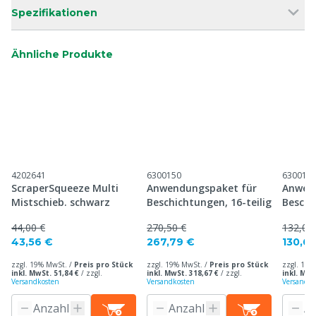
Spezifikationen
Ähnliche Produkte
4202641
6300150
630015
ScraperSqueeze Multi
Anwendungspaket für
Anwen
Mistschieb. schwarz
Beschichtungen, 16-teilig
Beschi
44,00 €
270,50 €
132,00
43,56 €
267,79 €
130,6
zzgl. 19% MwSt. /
Preis pro Stück
zzgl. 19% MwSt. /
Preis pro Stück
zzgl. 19%
inkl. MwSt. 51,84 €
/
zzgl.
inkl. MwSt. 318,67 €
/
zzgl.
inkl. MwS
Versandkosten
Versandkosten
Versandko