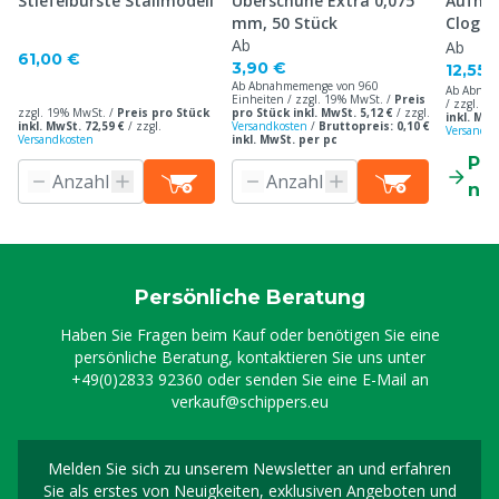
Stiefelbürste Stallmodell
Überschuhe Extra 0,075
Aufhän
mm, 50 Stück
Clogs
Ab
Ab
61,00 €
3,90 €
12,55 
Ab Abnahmemenge von 960
Ab Abnah
Einheiten / zzgl. 19% MwSt. /
Preis
/ zzgl. 1
zzgl. 19% MwSt. /
Preis pro Stück
pro Stück inkl. MwSt. 5,12 €
/
zzgl.
inkl. MwS
inkl. MwSt. 72,59 €
/
zzgl.
Versandkosten
/
Bruttopreis: 0,10 €
Versandko
Versandkosten
inkl. MwSt. per pc
Pr
ne
Persönliche Beratung
Haben Sie Fragen beim Kauf oder benötigen Sie eine
persönliche Beratung, kontaktieren Sie uns unter
+49(0)2833 92360
oder senden Sie eine E-Mail an
verkauf@schippers.eu
Melden Sie sich zu unserem Newsletter an und erfahren
Melden Sie sich für uns
Sie als erstes von Neuigkeiten, exklusiven Angeboten und