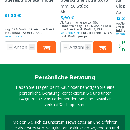
Stiefelbürste Stallmodell
Überschuhe Extra 0,075
Aufhän
mm, 50 Stück
Clogs
Ab
Ab
61,00 €
3,90 €
12,55 
Ab Abnahmemenge von 960
Ab Abnah
Einheiten / zzgl. 19% MwSt. /
Preis
/ zzgl. 1
zzgl. 19% MwSt. /
Preis pro Stück
pro Stück inkl. MwSt. 5,12 €
/
zzgl.
inkl. MwS
inkl. MwSt. 72,59 €
/
zzgl.
Versandkosten
/
Bruttopreis: 0,10 €
Versandko
Versandkosten
inkl. MwSt. per pc
Pr
ne
Persönliche Beratung
Haben Sie Fragen beim Kauf oder benötigen Sie eine
persönliche Beratung, kontaktieren Sie uns unter
+49(0)2833 92360
oder senden Sie eine E-Mail an
verkauf@schippers.eu
Melden Sie sich zu unserem Newsletter an und erfahren
Melden Sie sich für uns
Sie als erstes von Neuigkeiten, exklusiven Angeboten und