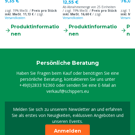
9,35 €
76,00
12,55 €
Ab Abnahmemenge von 25 Einheiten
zzgl. 19% MwSt. /
Preis pro Stück
/ zzgl. 19% MwSt. /
Preis pro Stück
zzgl. 19%
inkl. MwSt. 11,13 €
/
zzgl.
inkl. MwSt. 16,60 €
/
zzgl.
inkl. MwS
Versandkosten
Versandkosten
Versandko
Produktinformatio
Produktinformatio
Pr
nen
nen
ne
Persönliche Beratung
Haben Sie Fragen beim Kauf oder benötigen Sie eine
persönliche Beratung, kontaktieren Sie uns unter
+49(0)2833 92360
oder senden Sie eine E-Mail an
verkauf@schippers.eu
Melden Sie sich zu unserem Newsletter an und erfahren
Melden Sie sich für uns
Sie als erstes von Neuigkeiten, exklusiven Angeboten und
unseren Events.
Anmelden