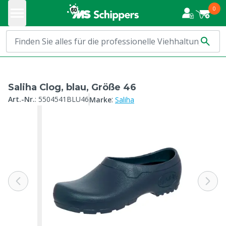
0
Saliha Clog, blau, Größe 46
:
Art.-Nr.
:
5504541BLU46
Marke
Saliha