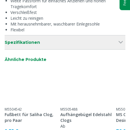
Weite Passform für einfaches Anziehen und hohen
Tragekomfort
Verschleißfest
Leicht zu reinigen
Mit herausnehmbarer, waschbarer Einlegesohle
Flexibel
Spezifikationen
Ähnliche Produkte
M5504542
M5505488
M55099
Fußbett für Saliha Clog,
Aufhängebügel Edelstahl
MS Cle
pro Paar
Clogs
Desinf
Ab
Gummis