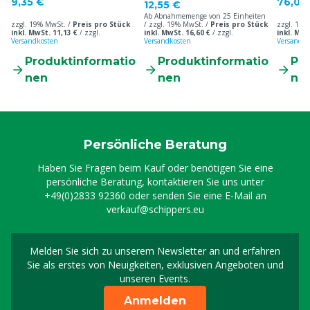
9,35 €
76,00
12,55 €
Ab Abnahmemenge von 25 Einheiten
zzgl. 19% MwSt. /
Preis pro Stück
/ zzgl. 19% MwSt. /
Preis pro Stück
zzgl. 19%
inkl. MwSt. 11,13 €
/
zzgl.
inkl. MwSt. 16,60 €
/
zzgl.
inkl. MwS
Versandkosten
Versandkosten
Versandko
Produktinformatio
Produktinformatio
Pr
nen
nen
ne
Persönliche Beratung
Haben Sie Fragen beim Kauf oder benötigen Sie eine
persönliche Beratung, kontaktieren Sie uns unter
+49(0)2833 92360
oder senden Sie eine E-Mail an
verkauf@schippers.eu
Melden Sie sich zu unserem Newsletter an und erfahren
Melden Sie sich für uns
Sie als erstes von Neuigkeiten, exklusiven Angeboten und
unseren Events.
Anmelden