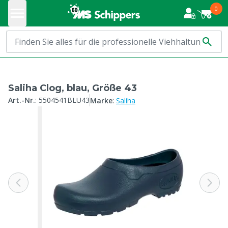
0
Saliha Clog, blau, Größe 43
:
Art.-Nr.
:
5504541BLU43
Marke
Saliha