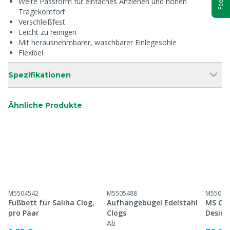
Weite Passform für einfaches Anziehen und hohen
Tragekomfort
Verschleißfest
Leicht zu reinigen
Mit herausnehmbarer, waschbarer Einlegesohle
Flexibel
Spezifikationen
Ähnliche Produkte
M5504542
M5505488
M55099
Fußbett für Saliha Clog,
Aufhängebügel Edelstahl
MS Cle
pro Paar
Clogs
Desinf
Ab
Gummis