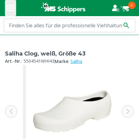
0
Saliha Clog, weiß, Größe 43
:
Art.-Nr.
:
5504541WHI43
Marke
Saliha