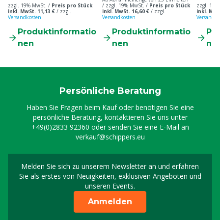
zzgl. 19% MwSt. /
Preis pro Stück
/ zzgl. 19% MwSt. /
Preis pro Stück
zzgl. 19%
inkl. MwSt. 11,13 €
/
zzgl.
inkl. MwSt. 16,60 €
/
zzgl.
inkl. MwS
Versandkosten
Versandkosten
Versandko
Produktinformatio
Produktinformatio
Pr
nen
nen
ne
Persönliche Beratung
Haben Sie Fragen beim Kauf oder benötigen Sie eine
persönliche Beratung, kontaktieren Sie uns unter
+49(0)2833 92360
oder senden Sie eine E-Mail an
verkauf@schippers.eu
Melden Sie sich zu unserem Newsletter an und erfahren
Melden Sie sich für uns
Sie als erstes von Neuigkeiten, exklusiven Angeboten und
unseren Events.
Anmelden