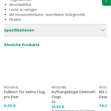
Verschleißfest
Leicht zu reinigen
Mit herausnehmbarer, waschbarer Einlegesohle
Flexibel
Spezifikationen
Ähnliche Produkte
M5504542
M5505488
M55099
Fußbett für Saliha Clog,
Aufhängebügel Edelstahl
MS Cle
pro Paar
Clogs
Desinf
Ab
Gummis
9,35 €
76,00
12,55 €
Ab Abnahmemenge von 25 Einheiten