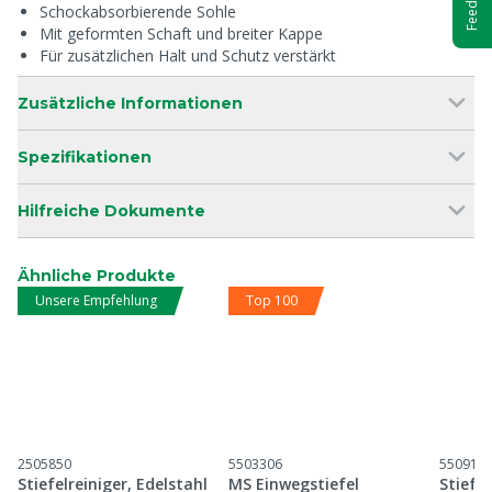
Feedback
Schockabsorbierende Sohle
Mit geformten Schaft und breiter Kappe
Für zusätzlichen Halt und Schutz verstärkt
Zusätzliche Informationen
Spezifikationen
Hilfreiche Dokumente
Ähnliche Produkte
Unsere Empfehlung
Top 100
2505850
5503306
550914
Stiefelreiniger, Edelstahl
MS Einwegstiefel
Stiefe