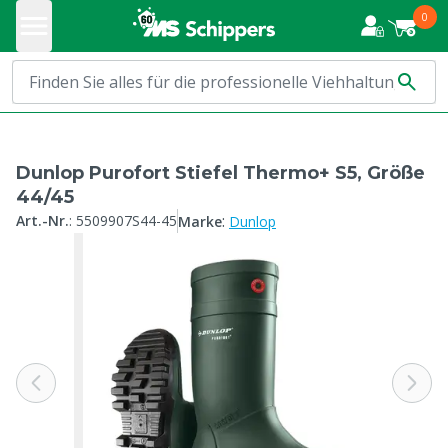
0
Dunlop Purofort Stiefel Thermo+ S5, Größe
44/45
:
Art.-Nr.
:
5509907S44-45
Marke
Dunlop