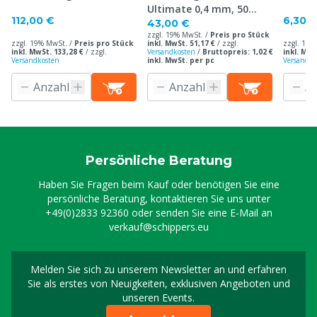
Ultimate 0,4 mm, 50
112,00 €
6,30 
Stück
43,00 €
zzgl. 19% MwSt. /
Preis pro Stück
zzgl. 19% MwSt. /
Preis pro Stück
inkl. MwSt. 51,17 €
/
zzgl.
zzgl. 19%
inkl. MwSt. 133,28 €
/
zzgl.
Versandkosten
/
Bruttopreis: 1,02 €
inkl. MwS
Versandkosten
inkl. MwSt. per pc
Versandko
Persönliche Beratung
Haben Sie Fragen beim Kauf oder benötigen Sie eine
persönliche Beratung, kontaktieren Sie uns unter
+49(0)2833 92360
oder senden Sie eine E-Mail an
verkauf@schippers.eu
Melden Sie sich zu unserem Newsletter an und erfahren
Melden Sie sich für uns
Sie als erstes von Neuigkeiten, exklusiven Angeboten und
unseren Events.