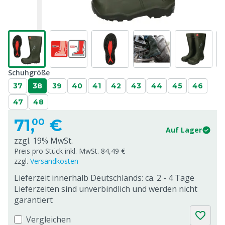
Schuhgröße
37
38
39
40
41
42
43
44
45
46
47
48
71,
€
00
Auf Lager
zzgl. 19% MwSt.
Preis pro Stück inkl. MwSt. 84,49 €
zzgl.
Versandkosten
Lieferzeit innerhalb Deutschlands: ca. 2 - 4 Tage
Lieferzeiten sind unverbindlich und werden nicht
garantiert
Vergleichen