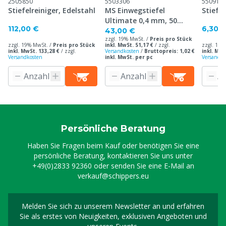
2505850
5503306
550914
Stiefelreiniger, Edelstahl
MS Einwegstiefel
Stiefe
Ultimate 0,4 mm, 50
112,00 €
6,30 
Stück
43,00 €
zzgl. 19% MwSt. /
Preis pro Stück
zzgl. 19% MwSt. /
Preis pro Stück
inkl. MwSt. 51,17 €
/
zzgl.
zzgl. 19%
inkl. MwSt. 133,28 €
/
zzgl.
Versandkosten
/
Bruttopreis: 1,02 €
inkl. MwS
Versandkosten
inkl. MwSt. per pc
Versandko
Persönliche Beratung
Haben Sie Fragen beim Kauf oder benötigen Sie eine
persönliche Beratung, kontaktieren Sie uns unter
+49(0)2833 92360
oder senden Sie eine E-Mail an
verkauf@schippers.eu
Melden Sie sich zu unserem Newsletter an und erfahren
Melden Sie sich für uns
Sie als erstes von Neuigkeiten, exklusiven Angeboten und