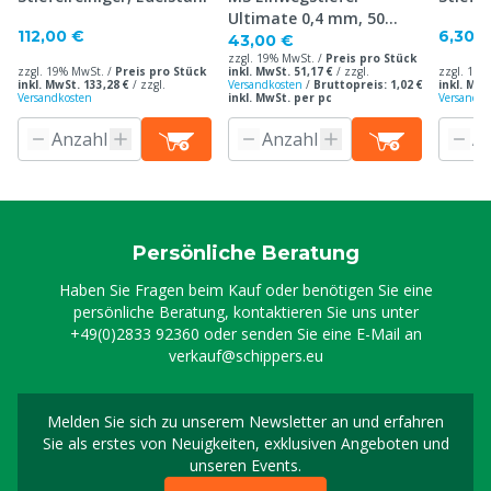
Ultimate 0,4 mm, 50
112,00 €
6,30 
Stück
43,00 €
zzgl. 19% MwSt. /
Preis pro Stück
zzgl. 19% MwSt. /
Preis pro Stück
inkl. MwSt. 51,17 €
/
zzgl.
zzgl. 19%
inkl. MwSt. 133,28 €
/
zzgl.
Versandkosten
/
Bruttopreis: 1,02 €
inkl. MwS
Versandkosten
inkl. MwSt. per pc
Versandko
Persönliche Beratung
Haben Sie Fragen beim Kauf oder benötigen Sie eine
persönliche Beratung, kontaktieren Sie uns unter
+49(0)2833 92360
oder senden Sie eine E-Mail an
verkauf@schippers.eu
Melden Sie sich zu unserem Newsletter an und erfahren
Melden Sie sich für uns
Sie als erstes von Neuigkeiten, exklusiven Angeboten und
unseren Events.