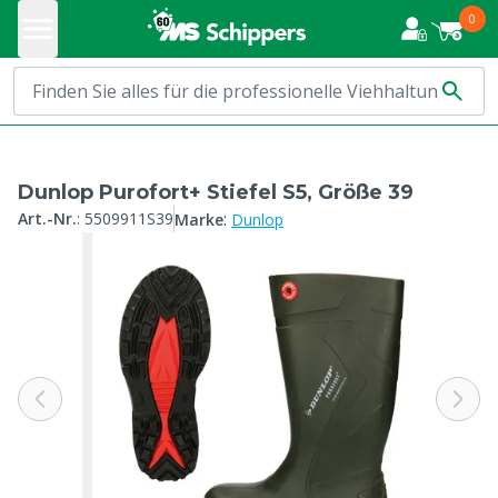
0
Dunlop Purofort+ Stiefel S5, Größe 39
:
Art.-Nr.
:
5509911S39
Marke
Dunlop