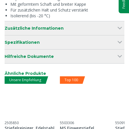
Feedback
Mit geformtem Schaft und breiter Kappe
Für zusätzlichen Halt und Schutz verstärkt
Isolierend (bis -20 °C)
Zusätzliche Informationen
Spezifikationen
Hilfreiche Dokumente
Ähnliche Produkte
Unsere Empfehlung
Top 100
2505850
5503306
550914
Stiefelreiniger, Edelstahl
MS Einwegstiefel
Stiefe