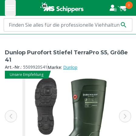
0
Dunlop Purofort Stiefel TerraPro S5, Größe
41
:
Art.-Nr.
:
5509920S41
Marke
Dunlop
Unsere Empfehlung