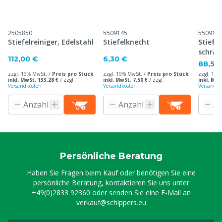
2505850
5509145
550914
Stiefelreiniger, Edelstahl
Stiefelknecht
Stiefel
schräg
112,00 €
6,30 €
88,50
zzgl. 19% MwSt. /
Preis pro Stück
zzgl. 19% MwSt. /
Preis pro Stück
zzgl. 19%
inkl. MwSt. 133,28 €
/
zzgl.
inkl. MwSt. 7,50 €
/
zzgl.
inkl. MwS
Versandkosten
Versandkosten
Versandko
Persönliche Beratung
Haben Sie Fragen beim Kauf oder benötigen Sie eine
persönliche Beratung, kontaktieren Sie uns unter
+49(0)2833 92360
oder senden Sie eine E-Mail an
verkauf@schippers.eu