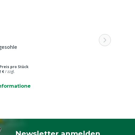
gesohle
Preis pro Stück
2 €
/
zzgl.
nformatione
Newsletter anmelden