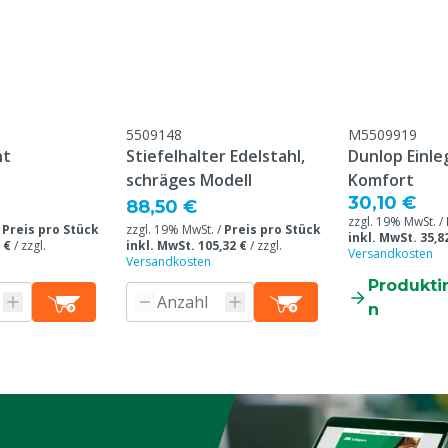
olyurethan
5509148
M5509919
ht
Stiefelhalter Edelstahl,
Dunlop Einle
schräges Modell
Komfort
30,10 €
88,50 €
zzgl. 19% MwSt. /
:2011
/
Preis pro Stück
zzgl. 19% MwSt. /
Preis pro Stück
inkl. MwSt. 35,8
 €
/
zzgl.
inkl. MwSt. 105,32 €
/
zzgl.
Versandkosten
Versandkosten
Produkti
duktionsdatum, keine
n
erschleißteile /
n Gebrauch / Bruch /
artung