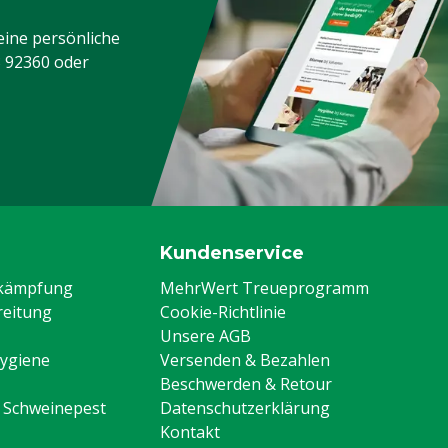
eine persönliche
eine, Geflügel, Schafe,
3 92360
oder
e
Kundenservice
ekämpfung
MehrWert Treueprogramm
eitung
Cookie-Richtlinie
Unsere AGB
Hygiene
Versenden & Bezahlen
Beschwerden & Retour
n Schweinepest
Datenschutzerklärung
Kontakt