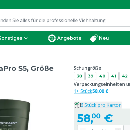
Sonstiges
Angebote
Neu
raPro S5, Größe
Schuhgröße
38
39
40
41
42
Verpackungseinheiten un
1+ Stück
58,00 €
6 Stück pro Karton
58,
€
00