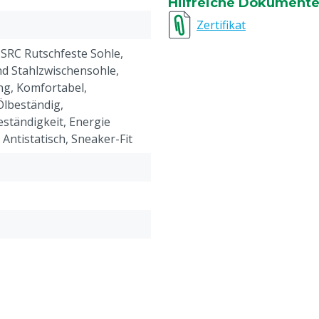
Hilfreiche Dokument
Zertifikat
t, SRC Rutschfeste Sohle,
d Stahlzwischensohle,
ung, Komfortabel,
Ölbeständig,
ständigkeit, Energie
Antistatisch, Sneaker-Fit
sser: dicht