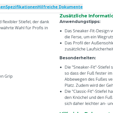
nen
Spezifikationen
Hilfreiche Dokumente
Zusätzliche Informati
flexibler Stiefel, der dank
Anwendungstipps
:
währte Wahl für Profis in
Das Sneaker-Fit-Design v
die Ferse, um ein Wegrut
Das Profil der Außensohl
zusätzliche Laufsicherhei
Besonderheiten
:
Die "Sneaker-Fit"-Stiefe
so dass der Fuß fester im 
en Grip
Abbewegen des Fußes verh
Platz. Zudem wird der Ge
Die "Classic-Fit"-Stiefel
den Knöchel und den Fuß b
sich daher leichter an- u