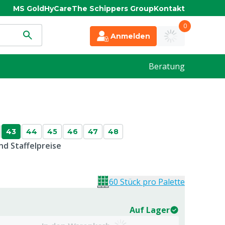
MS Gold
HyCare
The Schippers Group
Kontakt
0
Anmelden
Beratung
43
44
45
46
47
48
d Staffelpreise
60 Stück pro Palette
Auf Lager