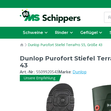
Schweine
Rinder
Geflügel
Dunlop Purofort Stiefel TerraPro S5, Größe 43
Dunlop Purofort Stiefel Ter
43
Art.-Nr.
:
5509920S43
Marke
:
Dunlop
Unsere Empfehlung