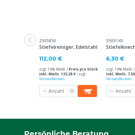
Stückzahl
1
Schnittfest
Ja
Material-Stiefel
Kunststoff: P
2505850
5509145
Energieabsorbierend
Ja
Stiefelreiniger, Edelstahl
Stiefelknec
Sicherheitsnorm
S5
112,00 €
6,30 €
Normen und Zertifizierungen
EN ISO 20345
zzgl. 19% MwSt. /
Preis pro Stück
zzgl. 19% MwSt. 
inkl. MwSt. 133,28 €
/
zzgl.
inkl. MwSt. 7,50
Versandkosten
Versandkosten
Modell Stiefel
Knie-Modell
Garantie
1 Jahr ab Pro
Garantie auf V
unsachgemäße
mangelnde W
Rutschfeste Laufsohle
SRC
Persönliche Beratung