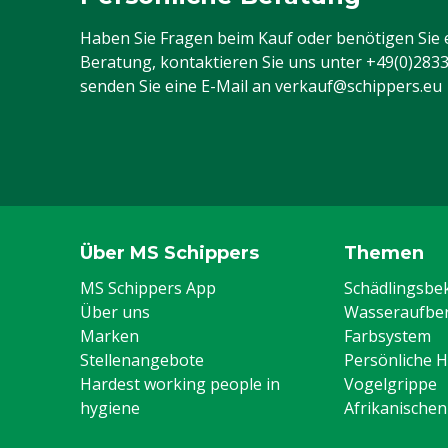
Typ Stiefel
Purofort
Haben Sie Fragen beim Kauf oder benötigen Sie 
Tierarten
Rindvieh, Schw
Beratung, kontaktieren Sie uns unter
+49(0)283
Ziegen, Ander
senden Sie eine E-Mail an
verkauf@schippers.eu
Stahlkappe
Ja
Größe (US)
10
Farbe
Grün
Schuhgröße
43
Über MS Schippers
Themen
Größe (UK)
9
MS Schippers App
Schädlingsb
Über uns
Wasseraufber
Marken
Farbsystem
Stellenangebote
Persönliche 
Hardest working people in
Vogelgrippe
hygiene
Afrikanische