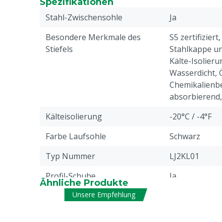
Spezifikationen
Stahl-Zwischensohle
Ja
Besondere Merkmale des
S5 zertifizier
Stiefels
Stahlkappe un
Kälte-Isolier
Wasserdicht, 
Chemikalienbe
absorbierend, 
Kälteisolierung
-20°C / -4°F
Farbe Laufsohle
Schwarz
Typ Nummer
LJ2KL01
Profil-Schuhe
Ja
Ähnliche Produkte
Unsere Empfehlung
Antistatisch
Ja
Flüssigkeitsbeständigkeit
Kraftstoff, Wa