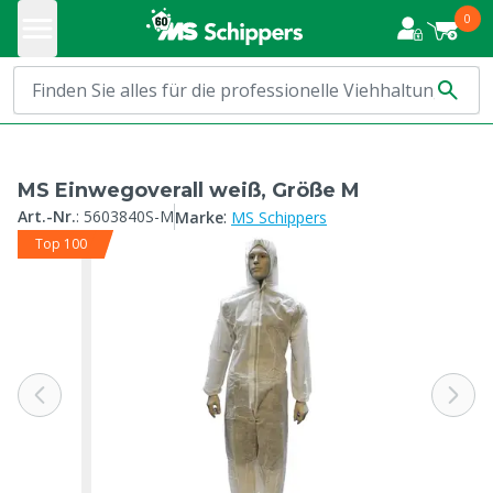
0
MS Einwegoverall weiß, Größe M
:
Art.-Nr.
:
5603840S-M
Marke
MS Schippers
Top 100