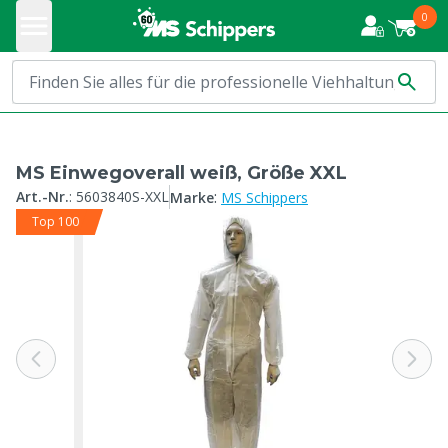
0
MS Einwegoverall weiß, Größe XXL
:
Art.-Nr.
:
5603840S-XXL
Marke
MS Schippers
Top 100