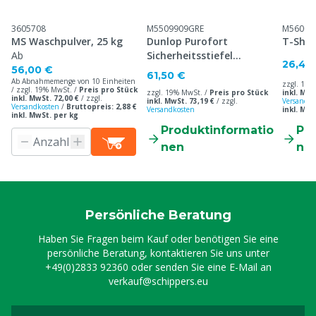
3605708
M5509909GRE
M56001
MS Waschpulver, 25 kg
Dunlop Purofort
T-Shirt
Ab
Sicherheitsstiefel
26,40
Professionell
56,00 €
61,50 €
Ab Abnahmemenge von 10 Einheiten
zzgl. 19%
/ zzgl. 19% MwSt. /
Preis pro Stück
zzgl. 19% MwSt. /
Preis pro Stück
inkl. MwS
inkl. MwSt. 72,00 €
/
zzgl.
inkl. MwSt. 73,19 €
/
zzgl.
Versandko
Versandkosten
/
Bruttopreis: 2,88 €
Versandkosten
inkl. MwS
inkl. MwSt. per kg
Produktinformatio
Pr
nen
ne
Persönliche Beratung
Haben Sie Fragen beim Kauf oder benötigen Sie eine
persönliche Beratung, kontaktieren Sie uns unter
+49(0)2833 92360
oder senden Sie eine E-Mail an
verkauf@schippers.eu