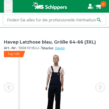
0
Havep Latzhose blau, Größe 64-66 (3XL)
:
Art.-Nr.
:
5606101BLU-7
Marke
Havep
Top 100