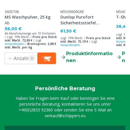
3605708
M5509909GRE
M56001
MS Waschpulver, 25 kg
Dunlop Purofort
T-Shirt
Ab
Sicherheitsstiefel
26,40
Professionell
56,00 €
61,50 €
Ab Abnahmemenge von 10 Einheiten
zzgl. 19%
/ zzgl. 19% MwSt. /
Preis pro Stück
zzgl. 19% MwSt. /
Preis pro Stück
inkl. MwS
inkl. MwSt. 72,00 €
/
zzgl.
inkl. MwSt. 73,19 €
/
zzgl.
Versandko
Versandkosten
/
Bruttopreis: 2,88 €
Versandkosten
inkl. MwS
inkl. MwSt. per kg
Produktinformatio
Pr
nen
ne
Persönliche Beratung
Haben Sie Fragen beim Kauf oder benötigen Sie eine
persönliche Beratung, kontaktieren Sie uns unter
+49(0)2833 92360
oder senden Sie eine E-Mail an
verkauf@schippers.eu