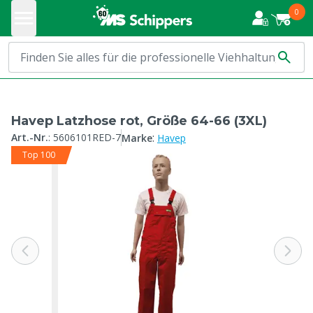
0
Havep Latzhose rot, Größe 64-66 (3XL)
:
Art.-Nr.
:
5606101RED-7
Marke
Havep
Top 100