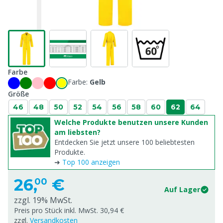
Farbe
Farbe:
Gelb
Größe
46
48
50
52
54
56
58
60
62
64
Welche Produkte benutzen unsere Kunden
am liebsten?
Entdecken Sie jetzt unsere 100 beliebtesten
Produkte.
➜
Top 100 anzeigen
26,
€
00
Auf Lager
zzgl. 19% MwSt.
Preis pro Stück inkl. MwSt. 30,94 €
zzgl.
Versandkosten