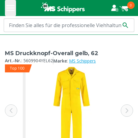
0
MS Druckknopf-Overall gelb, 62
:
Art.-Nr.
:
5609904YEL62
Marke
MS Schippers
Top 100