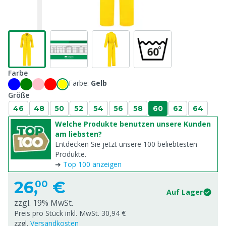
Farbe
Farbe:
Gelb
Größe
46
48
50
52
54
56
58
60
62
64
Welche Produkte benutzen unsere Kunden
am liebsten?
Entdecken Sie jetzt unsere 100 beliebtesten
Produkte.
➜
Top 100 anzeigen
26,
€
00
Auf Lager
zzgl. 19% MwSt.
Preis pro Stück inkl. MwSt. 30,94 €
zzgl.
Versandkosten