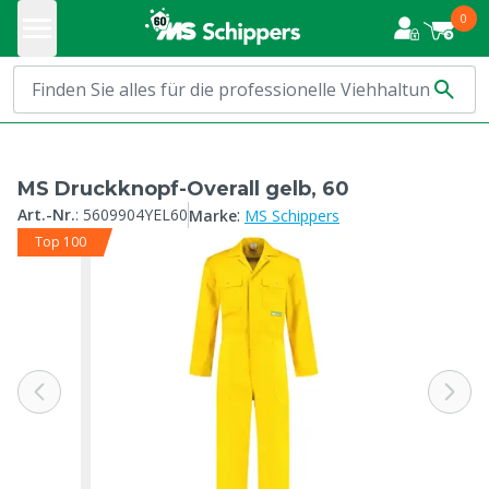
0
MS Druckknopf-Overall gelb, 60
:
Art.-Nr.
:
5609904YEL60
Marke
MS Schippers
Top 100