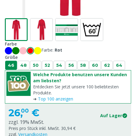
Farbe
Farbe:
Rot
Größe
46
48
50
52
54
56
58
60
62
64
Welche Produkte benutzen unsere Kunden
am liebsten?
Entdecken Sie jetzt unsere 100 beliebtesten
Produkte.
➜
Top 100 anzeigen
26,
€
00
Auf Lager
zzgl. 19% MwSt.
Preis pro Stück inkl. MwSt. 30,94 €
zzgl.
Versandkosten