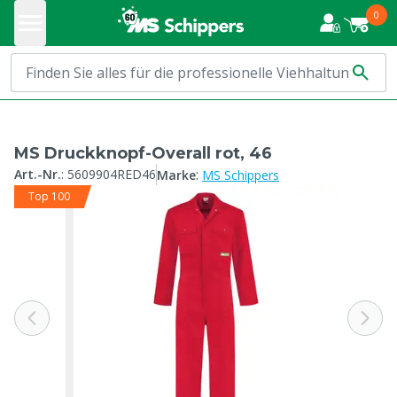
0
MS Druckknopf-Overall rot, 46
:
Art.-Nr.
:
5609904RED46
Marke
MS Schippers
Top 100