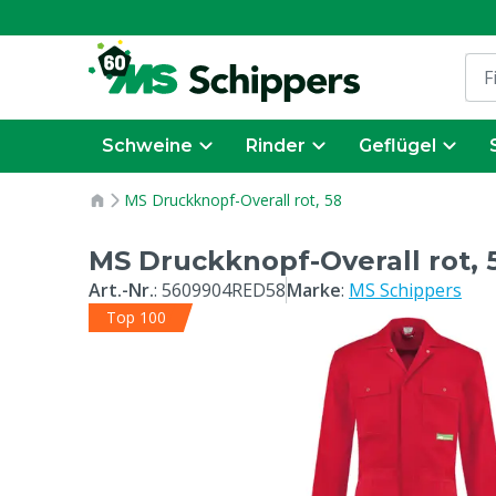
Schweine
Rinder
Geflügel
MS Druckknopf-Overall rot, 58
MS Druckknopf-Overall rot, 
Art.-Nr.
:
5609904RED58
Marke
:
MS Schippers
Top 100