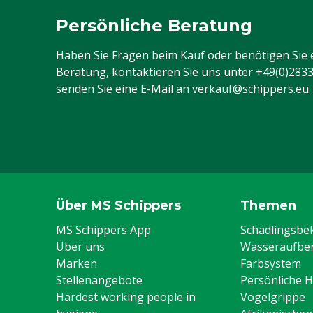
Tuchgewicht
260 g/m²
Persönliche Beratung
Typ Overalls
Standard-Over
Haben Sie Fragen beim Kauf oder benötigen Sie 
Beratung, kontaktieren Sie uns unter
+49(0)283
Farbe
Rot
senden Sie eine E-Mail an
verkauf@schippers.eu
Material
Baumwolle, Ku
Größe
58
Über MS Schippers
Themen
MS Schippers App
Schädlingsb
Über uns
Wasseraufber
Marken
Farbsystem
Stellenangebote
Persönliche 
Hardest working people in
Vogelgrippe