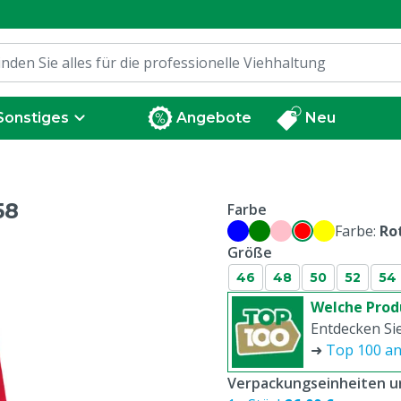
Sonstiges
Angebote
Neu
58
Farbe
Farbe:
Ro
Größe
46
48
50
52
54
Welche Prod
Entdecken Sie
➜
Top 100 a
Verpackungseinheiten un