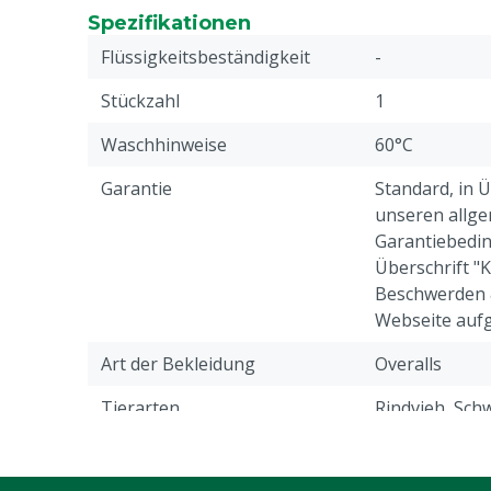
Spezifikationen
Flüssigkeitsbeständigkeit
-
Stückzahl
1
Waschhinweise
60°C
Garantie
Standard, in 
unseren allge
Garantiebedin
Überschrift "
Beschwerden 
Webseite aufg
Art der Bekleidung
Overalls
Tierarten
Rindvieh, Schw
Ziegen, Ander
Verschluss
Knopf