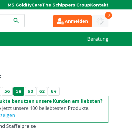
MS Gold
HyCare
The Schippers Group
Kontakt
0
Anmelden
Beratung
t
56
58
60
62
64
ukte benutzen unsere Kunden am liebsten?
 jetzt unsere 100 beliebtesten Produkte.
nzeigen
d Staffelpreise