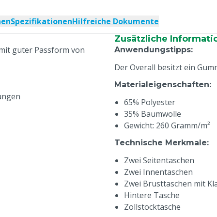
nen
Spezifikationen
Hilfreiche Dokumente
Zusätzliche Informati
 mit guter Passform von
Anwendungstipps
:
Der Overall besitzt ein G
Materialeigenschaften
:
ungen
65% Polyester
35% Baumwolle
Gewicht: 260 Gramm/m²
Technische Merkmale
:
Zwei Seitentaschen
Zwei Innentaschen
Zwei Brusttaschen mit Kl
Hintere Tasche
Zollstocktasche