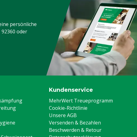
alls
eine persönliche
3 92360
oder
nststoff: Polyester
Kundenservice
ekämpfung
MehrWert Treueprogramm
eitung
Cookie-Richtlinie
Unsere AGB
Hygiene
Versenden & Bezahlen
Beschwerden & Retour