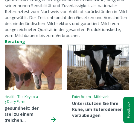
seiner hohen Sensibilität und Zuverlässigkeit als nationaler
Referenztest zum Nachweis von Antibiotikarückständen in Milch
ausgewählt. Der Test entspricht den Gesetzen und Vorschriften
des niederländischen Milchsektors und garantiert Milch von
ausgezeichneter Qualität in der gesamten Produktionskette,
vom Milchbauern bis zum Verbraucher.
Beratung
r Health: The Key to a
Euterödem - Milchvieh
ving Dairy Farm
Unterstützen Sie Ihre
Feedback
ergesundheit: der
Kühe, um Euterödemen
lüssel zu einem
vorzubeugen
olgreichen
chviehbetrieb