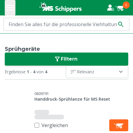
0
Sprühgeräte
Filtern
Ergebnisse
1
-
4
von
4
Relevanz
0809791
Handdruck-Sprühlanze für MS Reset
Vergleichen