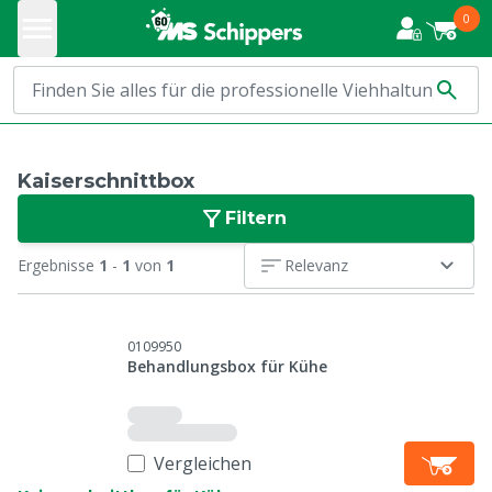
0
Kaiserschnittbox
Filtern
Ergebnisse
1
-
1
von
1
Relevanz
0109950
Behandlungsbox für Kühe
Vergleichen