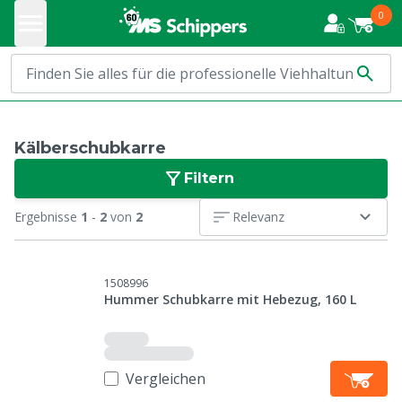
0
Kälberschubkarre
Filtern
Ergebnisse
1
-
2
von
2
Relevanz
1508996
Hummer Schubkarre mit Hebezug, 160 L
Vergleichen