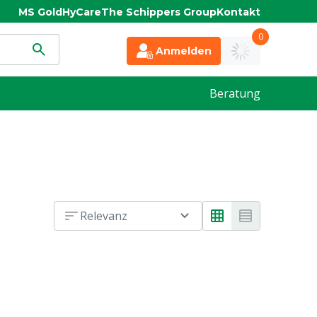
MS Gold
HyCare
The Schippers Group
Kontakt
0
Anmelden
Beratung
Relevanz