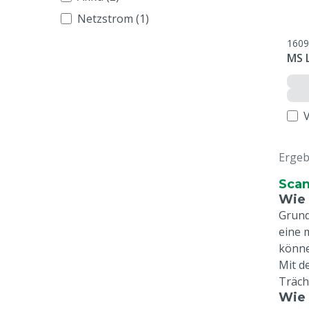
Netzstrom (1)
1609
MS L
Ergeb
Scan
Wie 
Grund
eine 
könne
Mit d
Träch
Wie