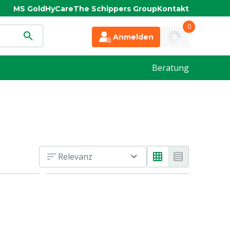
MS Gold
HyCare
The Schippers Group
Kontakt
0
Anmelden
Beratung
Relevanz