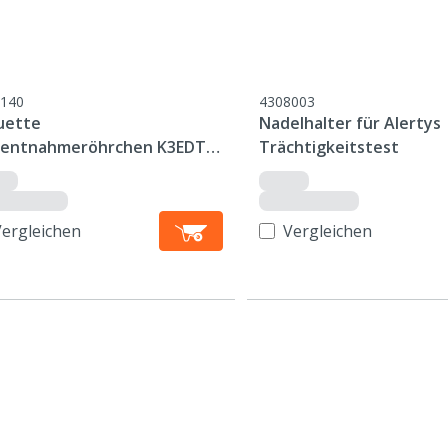
140
4308003
uette
Nadelhalter für Alertys
tentnahmeröhrchen K3EDTA,
Trächtigkeitstest
, 13x75mm, p/50
Vergleichen
Vergleichen