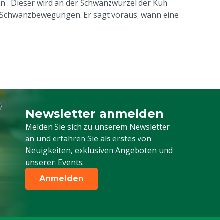
en
. Dieser wird an der Schwanzwurzel der Kuh
e Schwanzbewegungen. Er sagt voraus, wann eine
Newsletter anmelden
Melden Sie sich für unseren Newsletter a
Melden Sie sich zu unserem Newsletter
an und erfahren Sie als erstes von
Neuigkeiten, exklusiven Angeboten und
unseren Events.
Anmelden