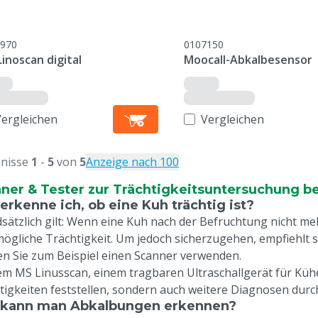
970
0107150
inoscan digital
Moocall-Abkalbesensor
Vergleichen
Vergleichen
nisse
1
-
5
von
5
Anzeige nach 100
ner & Tester zur Trächtigkeitsuntersuchung be
erkenne ich, ob eine Kuh trächtig ist?
sätzlich gilt: Wenn eine Kuh nach der Befruchtung nicht mehr
mögliche Trächtigkeit. Um jedoch sicherzugehen, empfiehlt si
n Sie zum Beispiel einen Scanner verwenden.
em MS Linusscan, einem tragbaren Ultraschallgerät für Kühe
tigkeiten feststellen, sondern auch weitere Diagnosen durc
 kann man Abkalbungen erkennen?