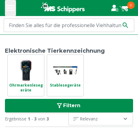
0
Elektronische Tierkennzeichnung
Ohrmarkenleseg
Stablesegeräte
eräte
Filtern
Ergebnisse
1
-
3
von
3
Relevanz