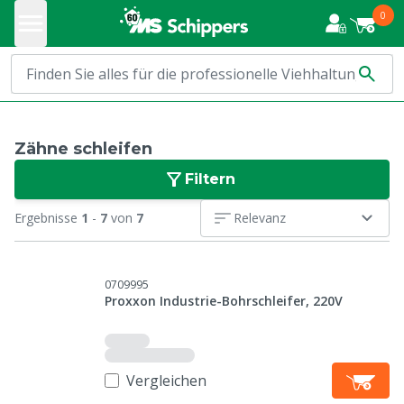
0
Zähne schleifen
Filtern
Ergebnisse
1
-
7
von
7
Relevanz
0709995
Proxxon Industrie-Bohrschleifer, 220V
Vergleichen