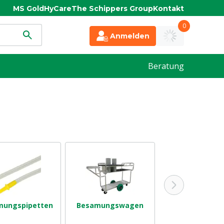
MS Gold
HyCare
The Schippers Group
Kontakt
0
Anmelden
Beratung
mungspipetten
Besamungswagen