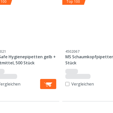
 100
Top 100
021
4502067
Safe Hygienepipetten gelb +
MS Schaumkopfpipetten
tmittel, 500 Stück
Stück
Vergleichen
Vergleichen