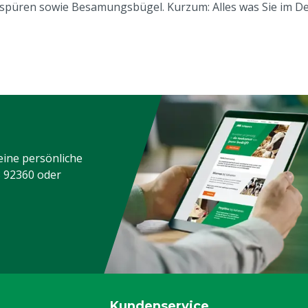
spüren sowie Besamungsbügel. Kurzum: Alles was Sie im Dec
eine persönliche
3 92360
oder
Kundenservice