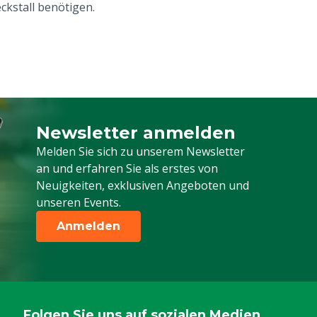
kstall benötigen.
Newsletter anmelden
Melden Sie sich für unseren Newsletter a
Melden Sie sich zu unserem Newsletter
an und erfahren Sie als erstes von
Neuigkeiten, exklusiven Angeboten und
unseren Events.
Anmelden
Folgen Sie uns auf sozialen Medien