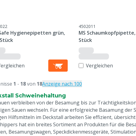
022
4502011
Safe Hygienepipetten grün,
MS Schaumkopfpipette,
 Stück
Stück
Vergleichen
Vergleichen
nisse
1
-
18
von
18
Anzeige nach 100
stall Schweinehaltung
auen verbleiben von der Besamung bis zur Trächtigkeitskontro
tigen Sauen wechseln. Für eine erfolgreiche Basamung der Sa
gen Hilfsmitteln im Deckstall arbeiten Sie effizient, übersich
hippers hat ein breites Sortiment an Produkten für die Besam
ten, Besamungswagen, Speckdickenmessgeräte, Stimulatio