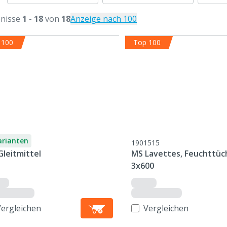
nisse
1
-
18
von
18
Anzeige nach 100
 100
Top 100
arianten
1901515
Gleitmittel
MS Lavettes, Feuchttüc
3x600
Vergleichen
Vergleichen