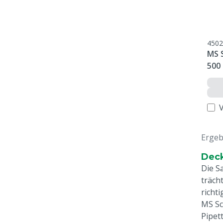
4502
MS 
500
Ergeb
Deck
Die S
träch
richti
MS Sc
Pipet