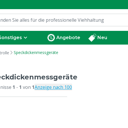
Sonstiges
Angebote
Neu
Speckdickenmessgeräte
trolle
eckdickenmessgeräte
nisse
1
-
1
von
1
Anzeige nach 100