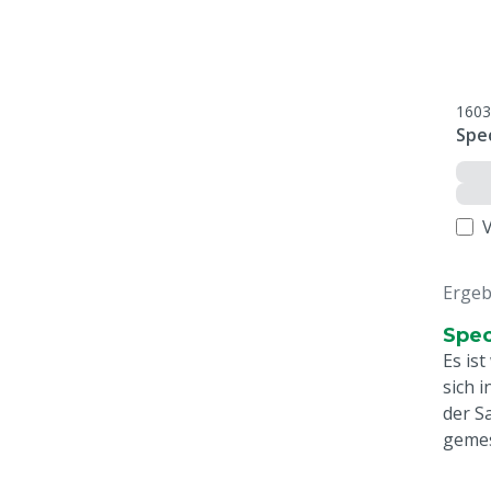
1603
Spe
Ergeb
Spec
Es is
sich 
der S
gemes