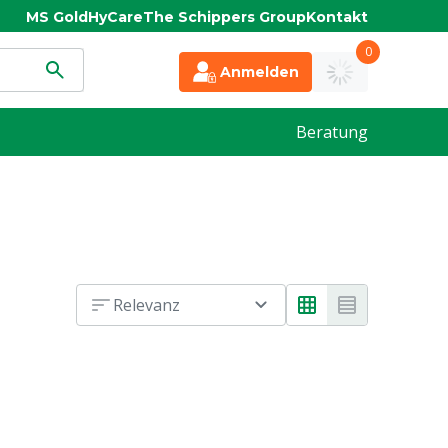
MS Gold
HyCare
The Schippers Group
Kontakt
0
Anmelden
Beratung
Relevanz