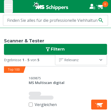
0
Scanner & Tester
Filtern
Ergebnisse
1
-
5
von
5
Relevanz
Top 100
1609875
MS Multiscan digital
Vergleichen