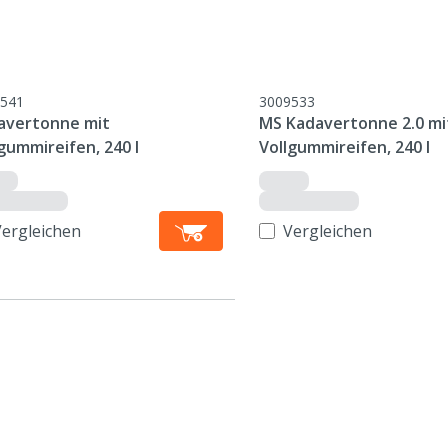
541
3009533
avertonne mit
MS Kadavertonne 2.0 mi
gummireifen, 240 l
Vollgummireifen, 240 l
Vergleichen
Vergleichen