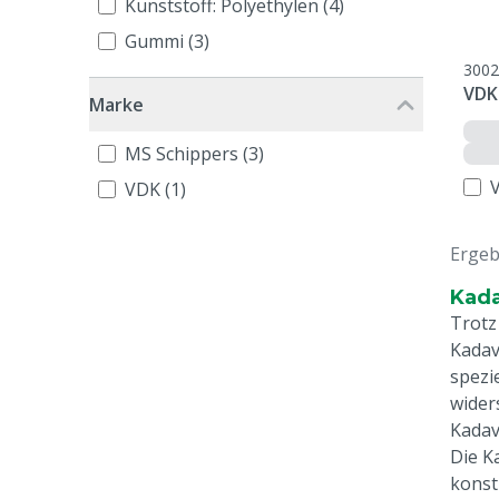
Kunststoff: Polyethylen (4)
Gummi (3)
3002
VDK
Marke
MS Schippers (3)
VDK (1)
Ergeb
Kad
Trotz
Kadav
spezi
wider
Kadav
Die K
konst