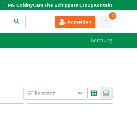
MS Gold
HyCare
The Schippers Group
Kontakt
0
Anmelden
Beratung
Relevanz