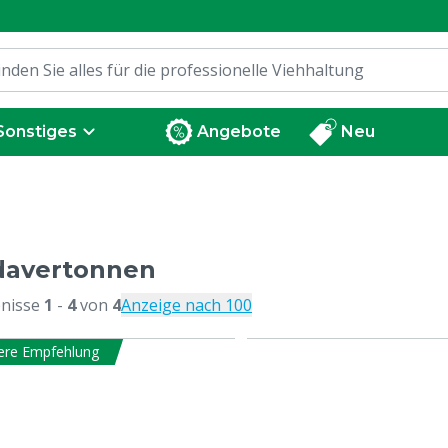
Sonstiges
Angebote
Neu
davertonnen
nisse
1
-
4
von
4
Anzeige nach 100
ere Empfehlung