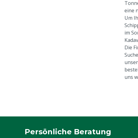
Tonne
eine 
Um Ih
Schip
im So
Kadav
Die F
Suche
unser
beste
uns w
Persönliche Beratung