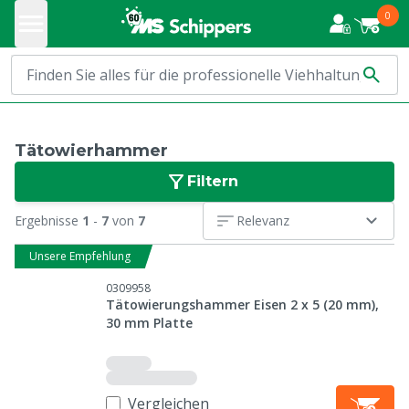
0
Tätowierhammer
Filtern
Ergebnisse
1
-
7
von
7
Relevanz
Unsere Empfehlung
0309958
Tätowierungshammer Eisen 2 x 5 (20 mm),
30 mm Platte
Vergleichen