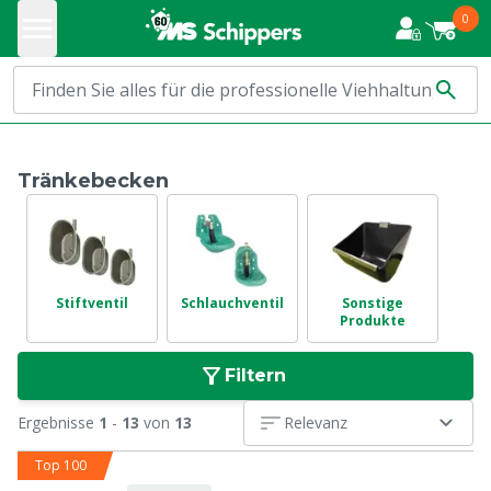
0
Tränkebecken
Stiftventil
Schlauchventil
Sonstige
Produkte
Filtern
Ergebnisse
1
-
13
von
13
Relevanz
Top 100