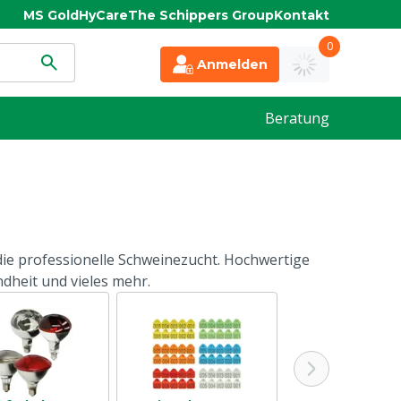
MS Gold
HyCare
The Schippers Group
Kontakt
0
Anmelden
Beratung
ie professionelle Schweinezucht. Hochwertige
dheit und vieles mehr.