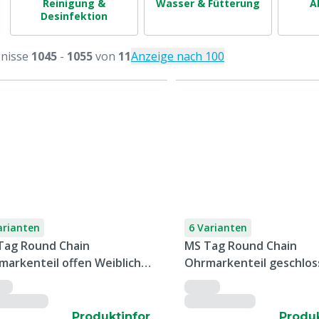
Reinigung &
Wasser & Fütterung
A
Desinfektion
nisse
1045
-
1055
von
11
Anzeige nach 100
arianten
6 Varianten
Tag Round Chain
MS Tag Round Chain
markenteil offen Weiblich
Ohrmarkenteil geschlos
edruckt, 2000 Stück
Weiblich bedruckt, 2000
Produktinfor
Produk