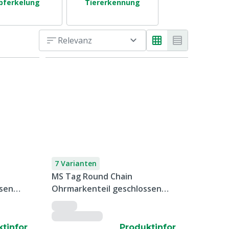
bferkelung
Tiererkennung
Beschäftigungs
al für Schwe
Relevanz
7 Varianten
MS Tag Round Chain
sen
Ohrmarkenteil geschlossen
 Stück
Weiblich unbedruckt, 2000 Stück
tinfor
Produktinfor