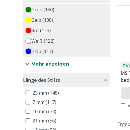
Grün (150)
Gelb (138)
Rot (123)
Weiß (122)
Blau (117)
Mehr anzeigen
7 V
MS 
Länge des Stifts
bed
23 mm (148)
7 mm (117)
10 mm (73)
21 mm (56)
Ergeb