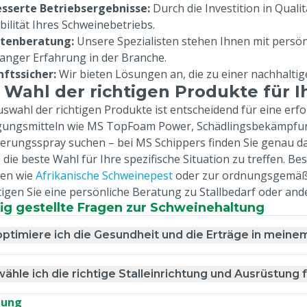
sserte Betriebsergebnisse:
Durch die Investition in Quali
bilität Ihres Schweinebetriebs.
rtenberatung:
Unsere Spezialisten stehen Ihnen mit persön
langer Erfahrung in der Branche.
ftssicher:
Wir bieten Lösungen an, die zu einer nachhaltig
 Wahl der richtigen Produkte für I
uswahl der richtigen Produkte ist entscheidend für eine erf
gungsmitteln wie MS TopFoam Power, Schädlingsbekämpf
erungsspray suchen – bei MS Schippers finden Sie genau da
, die beste Wahl für Ihre spezifische Situation zu treffen. 
en wie
Afrikanische Schweinepest
oder zur ordnungsgemä
igen Sie eine persönliche Beratung zu Stallbedarf oder and
ig gestellte Fragen zur Schweinehaltung
ptimiere ich die Gesundheit und die Erträge in meine
ähle ich die richtige Stalleinrichtung und Ausrüstun
tung