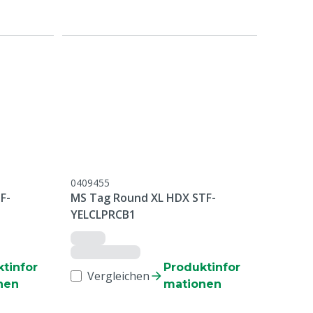
0409455
F-
MS Tag Round XL HDX STF-
YELCLPRCB1
tinfor
Produktinfor
Vergleichen
nen
mationen