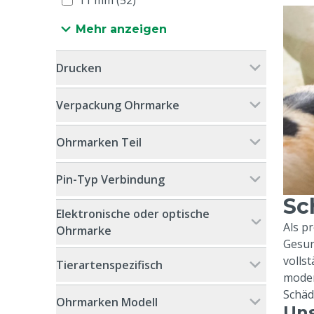
11 mm (52)
Mehr anzeigen
Drucken
Verpackung Ohrmarke
Ohrmarken Teil
Pin-Typ Verbindung
Sc
Elektronische oder optische
Als p
Ohrmarke
Gesun
volls
Tierartenspezifisch
moder
Schäd
Ohrmarken Modell
Uns