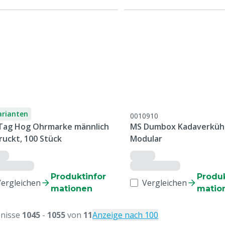
arianten
0010910
Tag Hog Ohrmarke männlich
MS Dumbox Kadaverküh
ruckt, 100 Stück
Modular
Produktinfor
Produk
Vergleichen
Vergleichen
mationen
matio
nisse
1045
-
1055
von
11
Anzeige nach 100