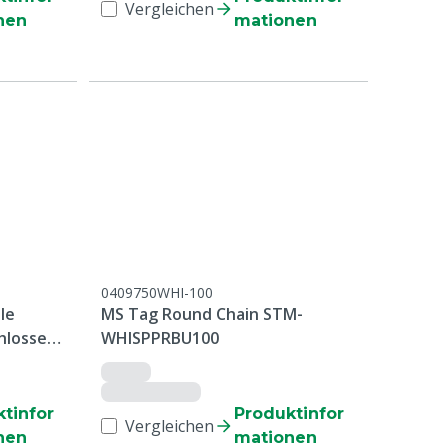
Vergleichen
nen
mationen
0409750WHI-100
le
MS Tag Round Chain STM-
hlossen
WHISPPRBU100
 Stück
tinfor
Produktinfor
Vergleichen
nen
mationen