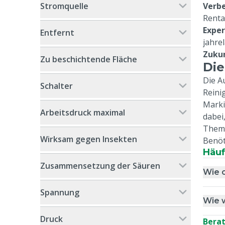
Verbe
Stromquelle
Renta
Expe
Entfernt
jahre
Zukun
Zu beschichtende Fläche
Die
Die A
Schalter
Reini
Marki
Arbeitsdruck maximal
dabei
Them
Wirksam gegen Insekten
Benöt
Häuf
Zusammensetzung der Säuren
Wie o
Spannung
Wie w
Druck
Bera