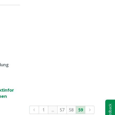
lung
tinfor
nen
Feedback
1
...
57
58
59