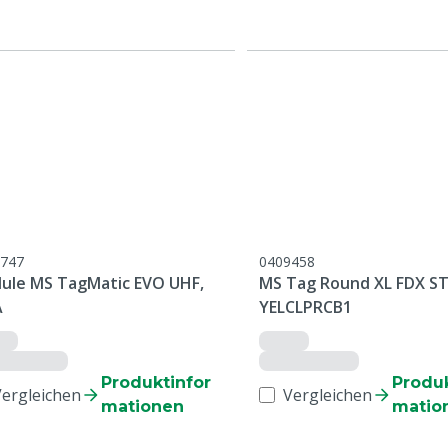
747
0409458
ule MS TagMatic EVO UHF,
MS Tag Round XL FDX ST
A
YELCLPRCB1
Produktinfor
Produk
Vergleichen
Vergleichen
mationen
matio