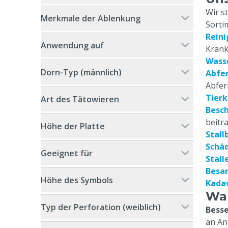
Wir s
Merkmale der Ablenkung
Sorti
Reini
Anwendung auf
Krank
Wass
Dorn-Typ (männlich)
Abfer
Abfer
Tier
Art des Tätowieren
Besc
beitr
Höhe der Platte
Stall
Schä
Geeignet für
Stall
Besa
Höhe des Symbols
Kada
War
Typ der Perforation (weiblich)
Besse
an An