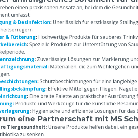
treben einen praxisnahen Ansatz an, bei dem die Gesundheit 
ment umfasst:
gung & Desinfektion
:
Unerlässlich für erstklassige Stall
heitserregern.
er & Fütterung
:
Hochwertige Produkte für sauberes Trinkwa
kelbereich
:
Spezielle Produkte zur Unterstützung von Saue
kelperiode.
kennzeichnung
:
Zuverlässige Lösungen zur Markierung und
häftigungsmaterial
:
Materialien, die zum Wohlergehen und
agen.
beschichtungen
:
Schutzbeschichtungen für eine langlebige
dlingsbekämpfung
:
Effektive Mittel gegen Fliegen, Nageti
einrichtung
:
Eine breite Palette an praktischer Ausrüstung f
mung:
Produkte und Werkzeuge für die künstliche Besamun
verlagerung
:
Hygienische und effiziente Lösungen für da
um eine Partnerschaft mit MS Sch
re Tiergesundheit:
Unsere Produkte helfen dabei, ein ge
tibiotika zu senken.