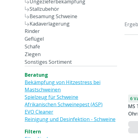
Ungezieferbekämpfung
Stallzubehör
Besamung Schweine
Kadaverlagerung
Ergeb
Rinder
Geflügel
Schafe
Ziegen
Sonstiges Sortiment
Beratung
Bekämpfung von Hitzestress bei
Mastschweinen
Spielzeug für Schweine
6 V
Afrikanischen Schweinepest (ASP)
MS 
EVO Cleaner
Ohr
Reinigung und Desinfektion - Schweine
unb
Filtern