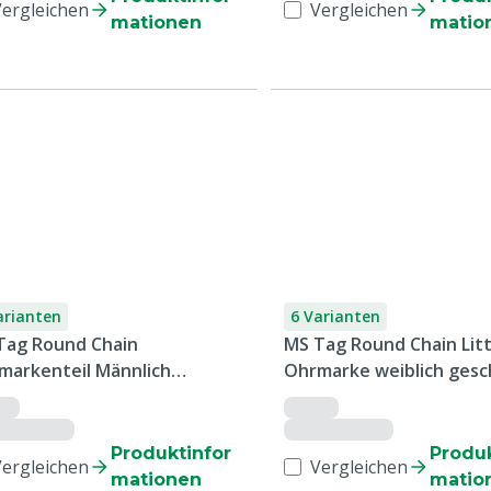
Vergleichen
Vergleichen
mationen
matio
arianten
6 Varianten
Tag Round Chain
MS Tag Round Chain Litt
markenteil Männlich
Ohrmarke weiblich gesc
ruckt, 2000 Stück
bedruckt auf Rolle, 2000
Produktinfor
Produk
Vergleichen
Vergleichen
mationen
matio