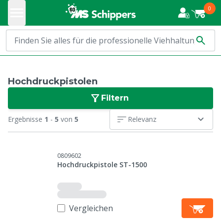
0
Hochdruckpistolen
Filtern
Ergebnisse
1
-
5
von
5
Relevanz
0809602
Hochdruckpistole ST-1500
Vergleichen