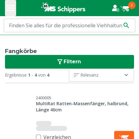
0
Fangkörbe
Filtern
Ergebnisse
1
-
4
von
4
Relevanz
2400005
MultiRat Ratten-Massenfänger, halbrund,
Länge 40cm
Vergleichen