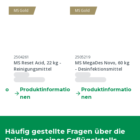
MS Gold
MS Gold
2504261
2505219
0
m
MS Reset Acid, 22 kg -
MS MegaDes Novo, 60 kg
M
x
Reinigungsmittel
- Desinfektionsmittel
tio
Produktinformatio
Produktinformatio
nen
nen
Häufig gestellte Fragen über die