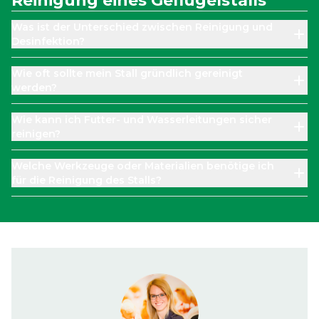
Reinigung eines Geflügelstalls
Was ist der Unterschied zwischen Reinigung und
Desinfektion?
Wie oft sollte mein Stall gründlich gereinigt
werden?
Wie kann ich Futter- und Wasserleitungen sicher
reinigen?
Welche Werkzeuge oder Materialien benötige ich
für die Reinigung des Stalls?