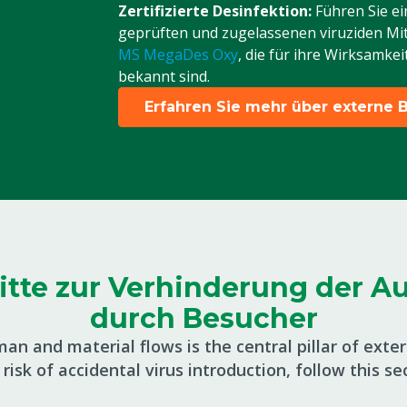
Zertifizierte Desinfektion:
Führen Sie ei
geprüften und zugelassenen viruziden Mit
MS MegaDes Oxy
, die für ihre Wirksamke
bekannt sind.
Erfahren Sie mehr über externe B
ritte zur Verhinderung der A
durch Besucher
an and material flows is the central pillar of exter
risk of accidental virus introduction, follow this se