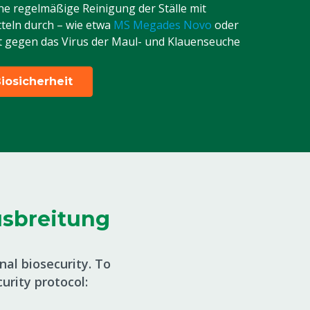
ne regelmäßige Reinigung der Ställe mit
teln durch – wie etwa
MS Megades Novo
oder
it gegen das Virus der Maul- und Klauenseuche
iosicherheit
usbreitung
nal biosecurity. To
curity protocol: