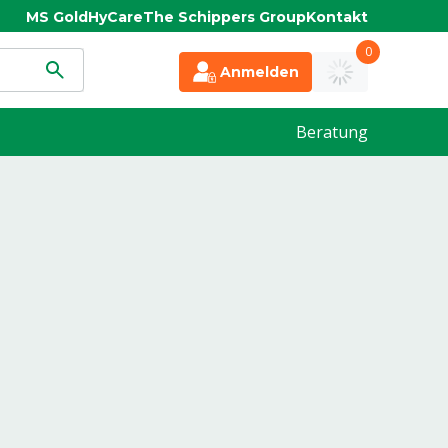
MS Gold
HyCare
The Schippers Group
Kontakt
0
Anmelden
Beratung