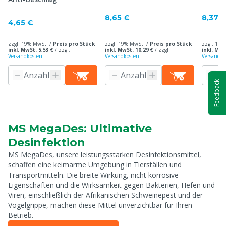
8,65 €
8,37 
4,65 €
zzgl. 19% MwSt. /
Preis pro Stück
zzgl. 19% MwSt. /
Preis pro Stück
zzgl. 19%
inkl. MwSt. 5,53 €
/
zzgl.
inkl. MwSt. 10,29 €
/
zzgl.
inkl. MwS
Versandkosten
Versandkosten
Versandko
Feedback
MS MegaDes: Ultimative
Desinfektion
MS MegaDes, unsere leistungsstarken Desinfektionsmittel,
schaffen eine keimarme Umgebung in Tierställen und
Transportmitteln. Die breite Wirkung, nicht korrosive
Eigenschaften und die Wirksamkeit gegen Bakterien, Hefen und
Viren, einschließlich der Afrikanischen Schweinepest und der
Vogelgrippe, machen diese Mittel unverzichtbar für Ihren
Betrieb.