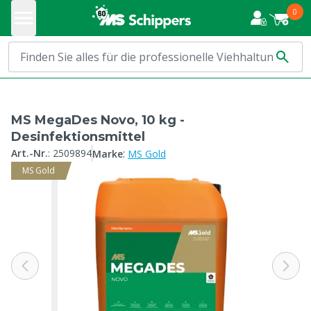
0
MS MegaDes Novo, 10 kg -
Desinfektionsmittel
:
Art.-Nr.
:
2509894
Marke
MS Gold
MS Gold