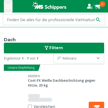
0
Dach
Filtern
Ergebnisse
1
-
1
von
1
Relevanz
Unsere Empfehlung
6303910
Cool-FX Weiße Dachbeschichtung gegen
Hitze, 20 kg
Vergleichen