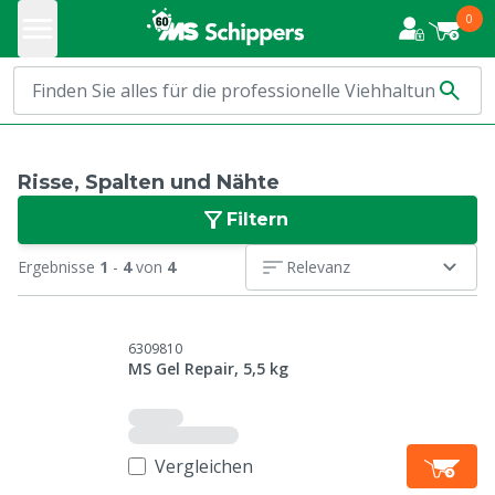
0
Risse, Spalten und Nähte
Filtern
Ergebnisse
1
-
4
von
4
Relevanz
6309810
MS Gel Repair, 5,5 kg
Vergleichen