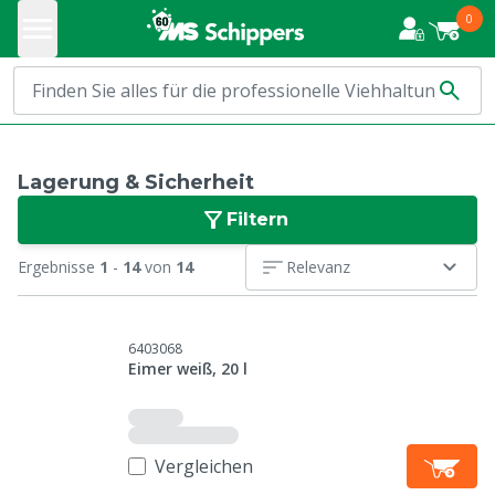
0
Lagerung & Sicherheit
Filtern
Ergebnisse
1
-
14
von
14
Relevanz
6403068
Eimer weiß, 20 l
Vergleichen