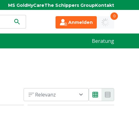
MS Gold
HyCare
The Schippers Group
Kontakt
0
Anmelden
Beratung
Relevanz