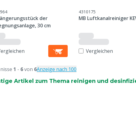
964
4310175
längerungsstück der
MB Luftkanalreiniger KE
egnungsanlage, 30 cm
Vergleichen
Vergleichen
nisse
1
-
6
von
6
Anzeige nach 100
tige Artikel zum Thema reinigen und desinfizi