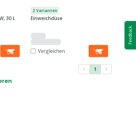
2 Varianten
W, 30 L
Einweichdüse
Feedback
Vergleichen
1
eren