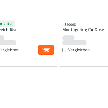
arianten
4310008
weichdüse
Montagering für Düse
Vergleichen
Vergleichen