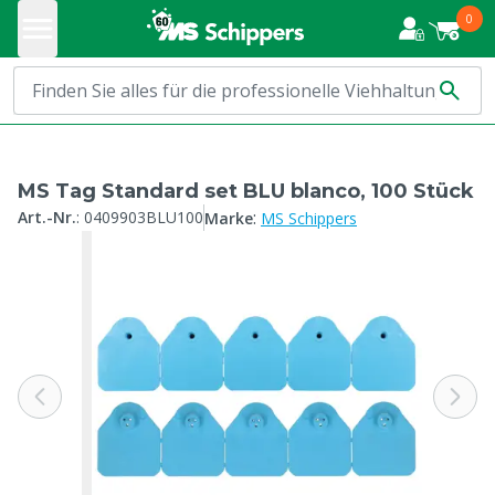
0
MS Tag Standard set BLU blanco, 100 Stück
:
Art.-Nr.
:
0409903BLU100
Marke
MS Schippers