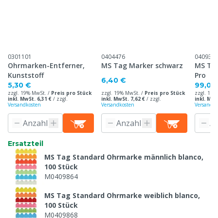
0301101
0404476
040930
Ohrmarken-Entferner,
MS Tag Marker schwarz
MS Ta
Kunststoff
Pro
6,40 €
5,30 €
99,00
zzgl. 19% MwSt. /
Preis pro Stück
zzgl. 19% MwSt. /
Preis pro Stück
zzgl. 19%
inkl. MwSt. 6,31 €
/
zzgl.
inkl. MwSt. 7,62 €
/
zzgl.
inkl. MwS
Versandkosten
Versandkosten
Versandko
Ersatzteil
MS Tag Standard Ohrmarke männlich blanco,
100 Stück
M0409864
MS Tag Standard Ohrmarke weiblich blanco,
100 Stück
M0409868